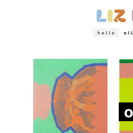
h e l l o
o i l
o 