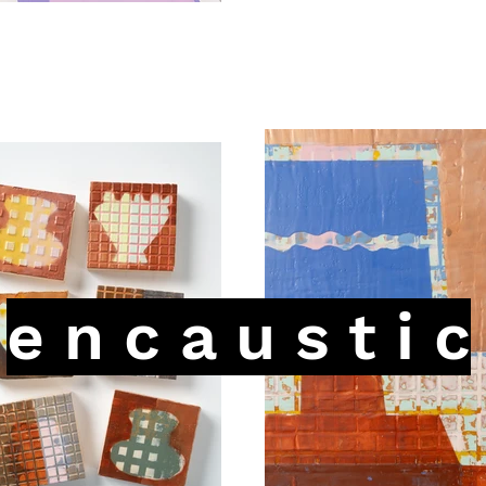
l a t e s t
e n c a u s t i c