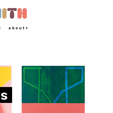
t
a b o u t +
g s