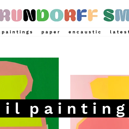
. p a i n t i n g s
p a p e r
e n c a u s t i c
l a t e s 
i l p a i n t i n 